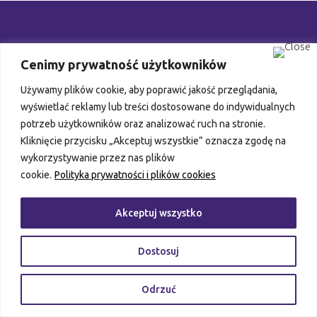
Cenimy prywatność użytkowników
Używamy plików cookie, aby poprawić jakość przeglądania,
wyświetlać reklamy lub treści dostosowane do indywidualnych
Precapital Prime
spółka z ograniczoną odpowiedzialnością
potrzeb użytkowników oraz analizować ruch na stronie.
spółka komandytowa
Kliknięcie przycisku „Akceptuj wszystkie” oznacza zgodę na
wykorzystywanie przez nas plików
ul. Armii Krajowej 25, 30 - 150 Kraków
cookie.
Polityka prywatności i plików cookies
NIP:
5252598471 |
REGON:
147490409 |
KRS:
0000922346
Akceptuj wszystko
© 2023 by
Precapital
. Wszelkie prawa zastrzeżone.
Dostosuj
Polityka prywatności i plików cookies
|
RODO
Projekt i realizacja:
Studio Graficzne AM
Odrzuć